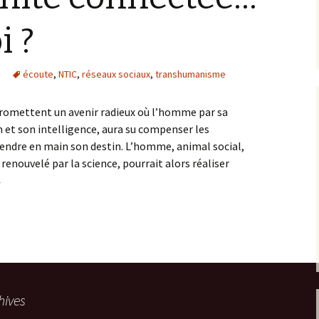
i ?
écoute
,
NTIC
,
réseaux sociaux
,
transhumanisme
romettent un avenir radieux où l’homme par sa
n et son intelligence, aura su compenser les
rendre en main son destin. L’homme, animal social,
enouvelé par la science, pourrait alors réaliser
Une humanité connectée… mais à quoi ?
→
hives