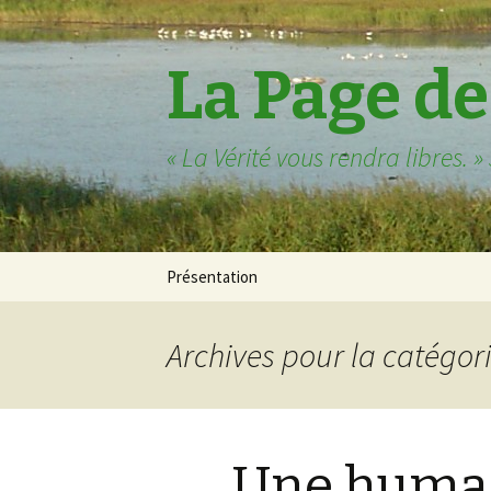
La Page de
« La Vérité vous rendra libres. »
Aller
Présentation
au
contenu
principal
Archives pour la catégo
Une human