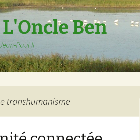
 L'Oncle Ben
 Jean-Paul II
rie transhumanisme
ité connectée…