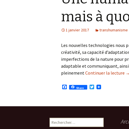
mais à quo
1 janvier 2017
transhumanisme
Les nouvelles technologies nous p
créativité, sa capacité d’adaptatio
imperfections de la nature pour p
adaptable et communiquant, ainsi r
de
pleinement
Continuer la lecture
F
T
Share
a
w
c
i
e
t
b
t
o
e
o
r
k
Rechercher :
Arc