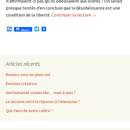
n’affirmaient-il pas qu’ils obéissaient aux ordres ? On serait
presque tentés d’en conclure que la désobéissance est une
Obéissance, liber
de
condition de la liberté.
Continuer la lecture
→
F
T
Share
a
w
c
i
e
t
b
t
o
e
o
r
k
Articles récents
Rendez-vous en plein ciel
Émotion créatrice
Une humanité connectée… mais à quoi ?
Le laïcisme est-il la réponse à l’islamisme ?
Que faire de notre colère ?