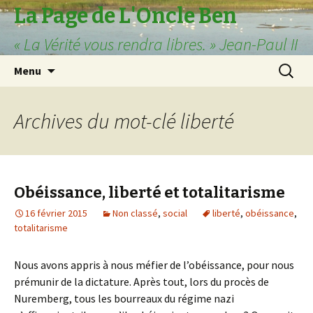
La Page de L'Oncle Ben
« La Vérité vous rendra libres. » Jean-Paul II
Aller
Recherc
Menu
au
contenu
principal
Archives du mot-clé liberté
Obéissance, liberté et totalitarisme
16 février 2015
Non classé
,
social
liberté
,
obéissance
,
totalitarisme
Nous avons appris à nous méfier de l’obéissance, pour nous
prémunir de la dictature. Après tout, lors du procès de
Nuremberg, tous les bourreaux du régime nazi